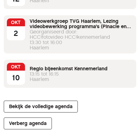
Haarlem
Videowerkgroep TVG Haarlem, Lezing
OKT
videobewerking programma's (Pinacle en
2
Magix)
Georganiseerd door:
HCC!fotovideo HCC!kennemerland
13:30 tot 16:00
Haarlem
OKT
Regio bijeenkomst Kennemerland
13:15 tot 16:15
10
Haarlem
Bekijk de volledige agenda
Verberg agenda