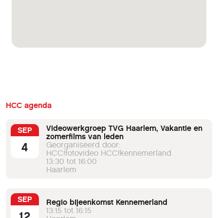
HCC agenda
Videowerkgroep TVG Haarlem, Vakantie en
SEP
zomerfilms van leden
4
Georganiseerd door:
HCC!fotovideo HCC!kennemerland
13:30 tot 16:00
Haarlem
SEP
Regio bijeenkomst Kennemerland
13:15 tot 16:15
12