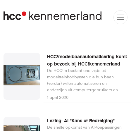
HCC!modelbaanautomatisering komt
op bezoek bij HCC!kennemerland
De HCC!m bestaat enerzijds uit
modeltreinhobbyïsten die hun baan
(verder) willen automatiseren en
anderzijds uit computergebruikers en
elektronica-hobbyisten die belangstelling
1 april 2026
hebben voor het automatiseren van
modelspoorwegen met behulp van
computers/elektronica. We hebben de
Lezing: AI "Kans of Bedreiging"
activiteiten georganiseerd in clusters
De snelle opkomst van AI-toepassingen
waarin de (kern-)leden samenwerken aan